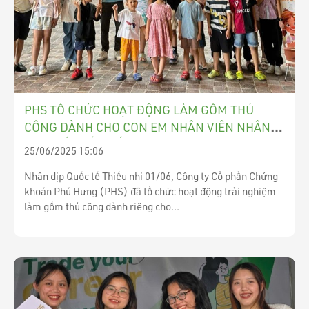
PHS TỔ CHỨC HOẠT ĐỘNG LÀM GỐM THỦ
CÔNG DÀNH CHO CON EM NHÂN VIÊN NHÂN
DỊP QUỐC TẾ THIẾU NHI 1/6
25/06/2025 15:06
Nhân dịp Quốc tế Thiếu nhi 01/06, Công ty Cổ phần Chứng
khoán Phú Hưng (PHS) đã tổ chức hoạt động trải nghiệm
làm gốm thủ công dành riêng cho...