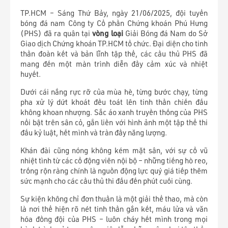
TP.HCM – Sáng Thứ Bảy, ngày 21/06/2025, đội tuyển
bóng đá nam Công ty Cổ phần Chứng khoán Phú Hưng
(PHS) đã ra quân tại
vòng loại
Giải Bóng đá Nam do Sở
Giao dịch Chứng khoán TP.HCM tổ chức. Đại diện cho tinh
thần đoàn kết và bản lĩnh tập thể, các cầu thủ PHS đã
mang đến một màn trình diễn đầy cảm xúc và nhiệt
huyết.
Dưới cái nắng rực rỡ của mùa hè, từng bước chạy, từng
pha xử lý dứt khoát đều toát lên tinh thần chiến đấu
không khoan nhượng. Sắc áo xanh truyền thống của PHS
nổi bật trên sân cỏ, gắn liền với hình ảnh một tập thể thi
đấu kỷ luật, hết mình và tràn đầy năng lượng.
Khán đài cũng nóng không kém mặt sân, với sự cổ vũ
nhiệt tình từ các cổ động viên nội bộ – những tiếng hò reo,
trống rộn ràng chính là nguồn động lực quý giá tiếp thêm
sức mạnh cho các cầu thủ thi đấu đến phút cuối cùng.
Sự kiện không chỉ đơn thuần là một giải thể thao, mà còn
là nơi thể hiện rõ nét tinh thần gắn kết, máu lửa và văn
hóa đồng đội của PHS – luôn cháy hết mình trong mọi