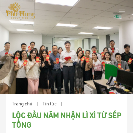
Trang chủ
Tin tức
|
|
LỘC ĐẦU NĂM NHẬN LÌ XÌ TỪ SẾP
TỔNG