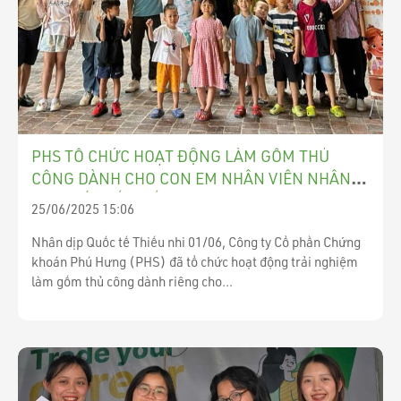
PHS TỔ CHỨC HOẠT ĐỘNG LÀM GỐM THỦ
CÔNG DÀNH CHO CON EM NHÂN VIÊN NHÂN
DỊP QUỐC TẾ THIẾU NHI 1/6
25/06/2025 15:06
Nhân dịp Quốc tế Thiếu nhi 01/06, Công ty Cổ phần Chứng
khoán Phú Hưng (PHS) đã tổ chức hoạt động trải nghiệm
làm gốm thủ công dành riêng cho...