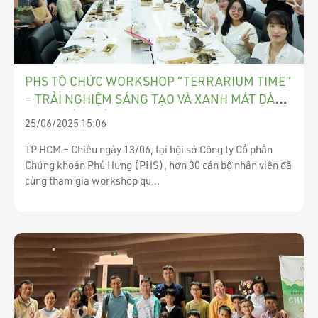
PHS TỔ CHỨC WORKSHOP “TERRARIUM TIME”
– TRẢI NGHIỆM SÁNG TẠO VÀ XANH MÁT DÀNH
CHO NHÂN VIÊN
25/06/2025 15:06
TP.HCM – Chiều ngày 13/06, tại hội sở Công ty Cổ phần
Chứng khoán Phú Hưng (PHS), hơn 30 cán bộ nhân viên đã
cùng tham gia workshop qu...