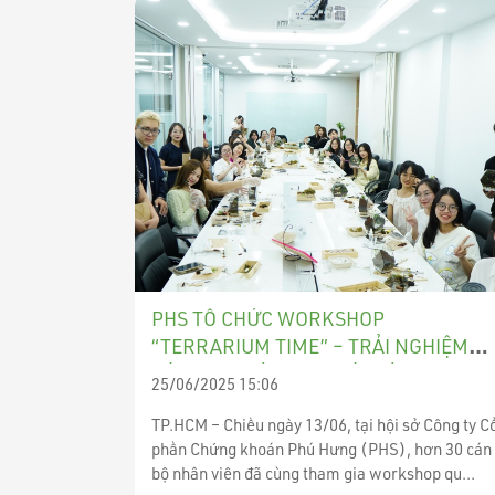
PHS TỔ CHỨC WORKSHOP
“TERRARIUM TIME” – TRẢI NGHIỆM
SÁNG TẠO VÀ XANH MÁT DÀNH CHO
25/06/2025 15:06
NHÂN VIÊN
TP.HCM – Chiều ngày 13/06, tại hội sở Công ty C
phần Chứng khoán Phú Hưng (PHS), hơn 30 cán
bộ nhân viên đã cùng tham gia workshop qu...