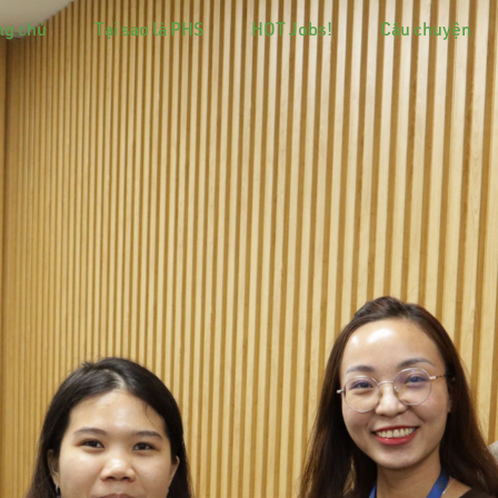
ng chủ
Tại sao là PHS
HOT Jobs!
Câu chuyện