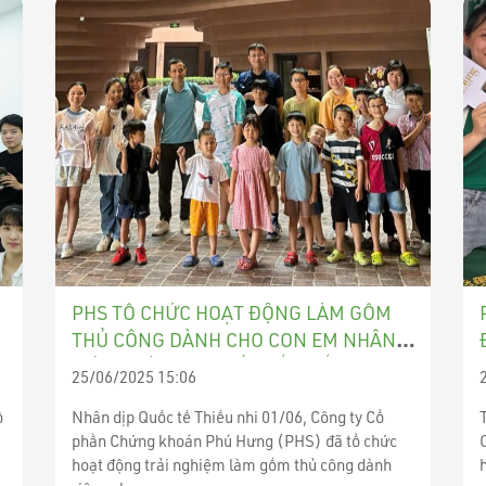
PHS TỔ CHỨC HOẠT ĐỘNG LÀM GỐM
THỦ CÔNG DÀNH CHO CON EM NHÂN
VIÊN NHÂN DỊP QUỐC TẾ THIẾU NHI
25/06/2025 15:06
1/6
ổ
Nhân dịp Quốc tế Thiếu nhi 01/06, Công ty Cổ
phần Chứng khoán Phú Hưng (PHS) đã tổ chức
hoạt động trải nghiệm làm gốm thủ công dành