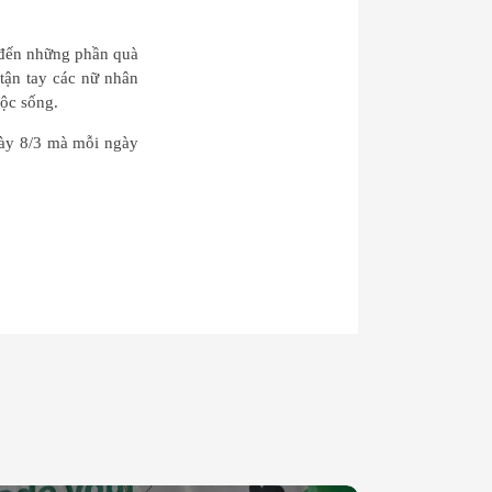
c đến những phần quà
tận tay các nữ nhân
uộc sống.
gày 8/3 mà mỗi ngày