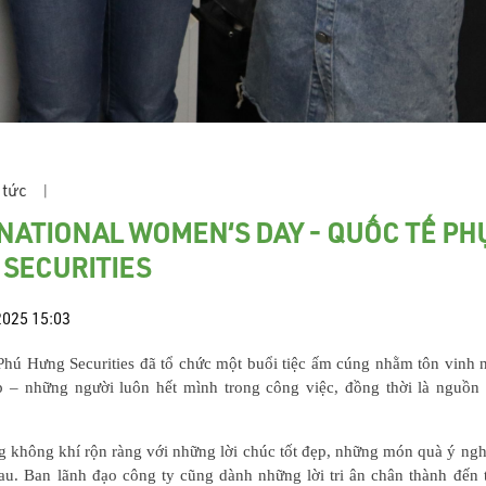
 tức
|
NATIONAL WOMEN‘S DAY - QUỐC TẾ PHỤ
SECURITIES
2025 15:03
Phú Hưng Securities đã tổ chức một buổi tiệc ấm cúng nhằm tôn vinh
 – những người luôn hết mình trong công việc, đồng thời là nguồn
ng không khí rộn ràng với những lời chúc tốt đẹp, những món quà ý n
au. Ban lãnh đạo công ty cũng dành những lời tri ân chân thành đến t