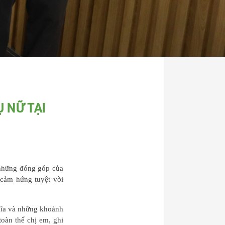
 NỮ TẠI
 những đóng góp của
 cảm hứng tuyệt vời
ghĩa và những khoảnh
oàn thể chị em, ghi