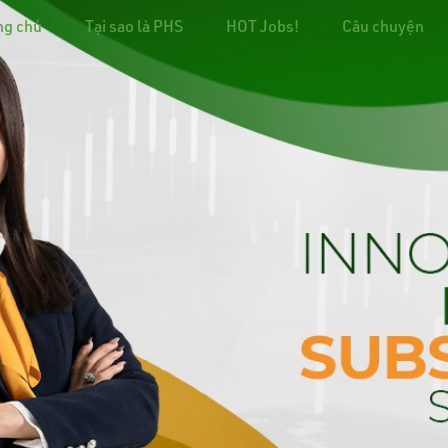
ng chủ
Tại sao là PHS
HOT Jobs!
Câu chuyện