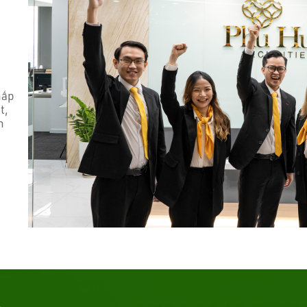
hấp
t,
n