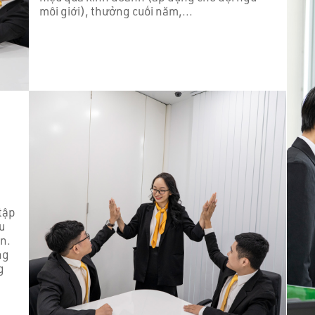
môi giới), thưởng cuối năm,...
tập
u
n.
ng
g